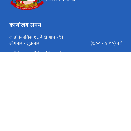
कार्यालय समय
जाडो (कार्तिक १६ देखि माघ १५)
(९:०० - ४:००) बजे
सोमबार - शुक्रबार
गर्मी (माघ १६ देखि कार्तिक १५)
(९:०० - ५:००) बजे
सोमबार - शुक्रबार
सिंहदरबार, काठमाडौं
navic@nvc.gov.np, nvcsampati@gmail.c
०१-४२००३४५ (हटलाईन) ०१-४२११९४४ (प्रशासन तथा योजना शाखा) ०१