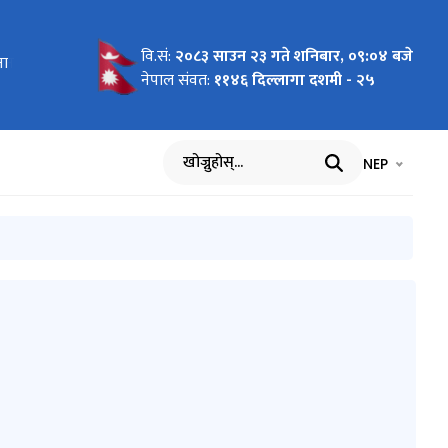
वि.सं:
२०८३ साउन २३ गते शनिबार, ०९:०४ बजे
ाइन
ना
नेपाल संवत:
११४६ दिल्लागा दशमी - २५
भाषा चयन गर्नुह
भाषा प
NEP
खोज्नुहोस्