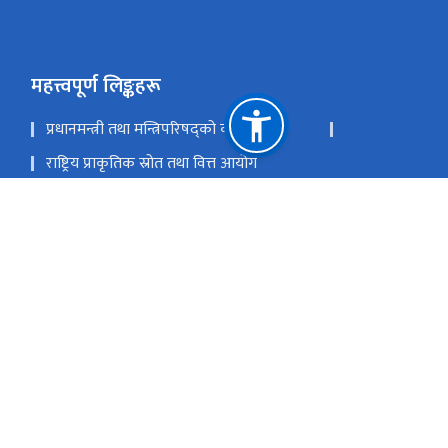
महत्त्वपूर्ण लिङ्कहरू
प्रधानमन्त्री तथा मन्त्रिपरिषद्को कार्यालय
राष्ट्रिय प्राकृतिक स्रोत तथा वित्त आयोग
om , admin@nvc.gov.np, sampati@nvc.gov.np
-४२००४१२ (सम्पत्ति विवरण तथा अनुगमन शाखा)