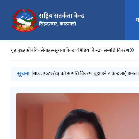
राष्ट्रिय सतर्कता केन्द्र
म
मुख्य न
सिंहदरबार, काठमाडौं
गृह पृष्ठ
हाम्रोबारे
सेवाहरू
सूचना केन्द्र
मिडिया केन्द्र
सम्पत्ति विवरण
मुख्य नेभिगेसनमा जानुहोस्
सूचना
आ.व. २०८२/८३ को सम्पत्ति विवरण बुझाउने र केन्द्रलाई अनला