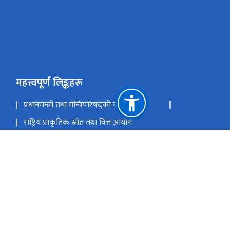
महत्त्वपूर्ण लिङ्कहरू
प्रधानमन्त्री तथा मन्त्रिपरिषद्को कार्यालय
राष्ट्रिय प्राकृतिक स्रोत तथा वित्त आयोग
om , admin@nvc.gov.np, sampati@nvc.gov.np
-४२००४१२ (सम्पत्ति विवरण तथा अनुगमन शाखा)