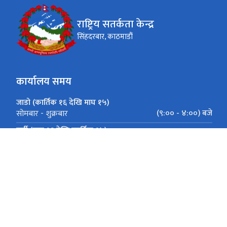
राष्ट्रिय सतर्कता केन्द्र
सिंहदरबार, काठमाडौं
कार्यालय समय
जाडो (कार्तिक १६ देखि माघ १५)
(९:०० - ४:००) बजे
सोमबार - शुक्रबार
गर्मी (माघ १६ देखि कार्तिक १५)
(९:०० - ५:००) बजे
सोमबार - शुक्रबार
सिंहदरबार, काठमाडौं
navic@nvc.gov.np, nvcsampati@gmail.c
०१-४२००३४५ (हटलाईन) ०१-४२११९४४ (प्रशासन तथा योजना शाखा) ०१