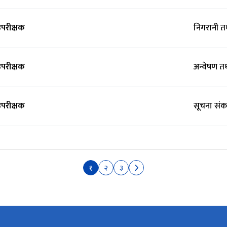
 उपरीक्षक
निगरानी 
 उपरीक्षक
अन्वेषण 
 उपरीक्षक
सूचना सं
१
२
३