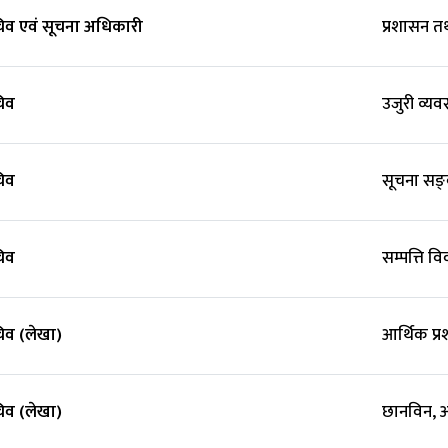
व एवं सूचना अधिकारी
प्रशासन 
िव
उजुरी व्य
िव
सूचना सङ्
िव
सम्पत्ति 
व (लेखा)
आर्थिक प्
व (लेखा)
छानविन, 