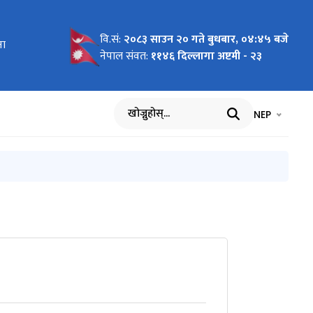
वि.सं:
२०८३ साउन २० गते बुधबार, ०४:४५ बजे
ाइन
ना
नेपाल संवत:
११४६ दिल्लागा अष्टमी - २३
भाषा चयन गर्नुह
भाषा प
NEP
खोज्नुहोस्