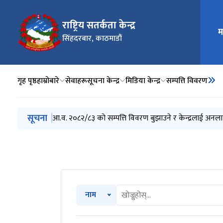
राष्ट्रिय सतर्कता केन्द्र
मुख्य न
म
सिंहदरबार, काठमाडौं
गृह पृष्ठ
हाम्रोबारे
सेवाहरू
सूचना केन्द्र
मिडिया केन्द्र
सम्पत्ति विवरण
मुख्य नेभिगेसनमा जानुहोस्
सूचना
आ.व. २०८२/८३ को सम्पत्ति विवरण बुझाउने र केन्द्रलाई अनला
नाम